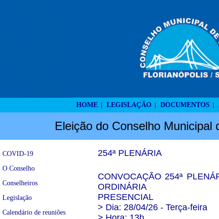
HOME
LEGISLAÇÃO
DOCUMENTOS
|
|
|
Eleição do Conselho Municipal 
254ª PLENÁRIA
COVID-19
O Conselho
CONVOCAÇÃO 254ª PLENÁR
Conselheiros
ORDINÁRIA
PRESENCIAL
Legislação
> Dia: 28/04/26 - Terça-feira
Calendário de reuniões
> Hora: 13h