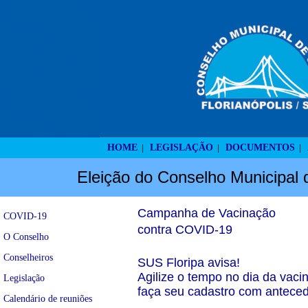
HOME
LEGISLAÇÃO
DOCUMENTOS
|
|
|
Eleição do Conselho Municipal 
Campanha de Vacinação
COVID-19
contra COVID-19
O Conselho
Conselheiros
SUS Floripa avisa!
Agilize o tempo no dia da vacin
Legislação
faça seu cadastro com anteced
Calendário de reuniões