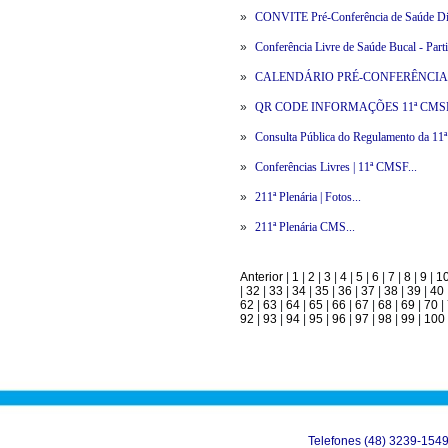
»
CONVITE Pré-Conferência de Saúde Dis
»
Conferência Livre de Saúde Bucal - Partic
»
CALENDÁRIO PRÉ-CONFERÊNCIAS 
»
QR CODE INFORMAÇÕES 11ª CMSF.
»
Consulta Pública do Regulamento da 11ª 
»
Conferências Livres | 11ª CMSF...
»
211ª Plenária | Fotos...
»
211ª Plenária CMS...
Anterior
|
1
|
2
|
3
|
4
|
5
|
6
|
7
|
8
|
9
|
1
|
32
|
33
|
34
|
35
|
36
|
37
|
38
|
39
|
40
62
|
63
|
64
|
65
|
66
|
67
|
68
|
69
|
70
|
92
|
93
|
94
|
95
|
96
|
97
|
98
|
99
|
100
Telefones (48) 3239-154