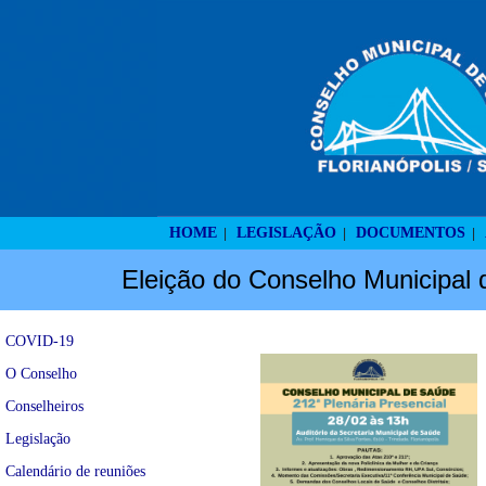
HOME
LEGISLAÇÃO
DOCUMENTOS
|
|
|
Eleição do Conselho Municipal 
COVID-19
O Conselho
Conselheiros
Legislação
Calendário de reuniões