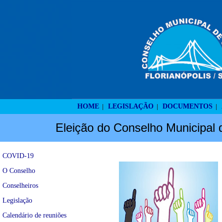
HOME
LEGISLAÇÃO
DOCUMENTOS
|
|
|
Eleição do Conselho Municipal 
COVID-19
O Conselho
Conselheiros
Legislação
Calendário de reuniões