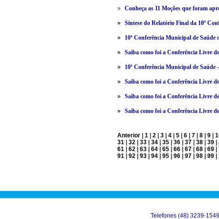
»
Conheça as 11 Moções que foram apro
»
Síntese do Relatório Final da 10ª Con
»
10ª Conferência Municipal de Saúde de
»
Saiba como foi a Conferência Livre de
»
10ª Conferência Municipal de Saúde - 
»
Saiba como foi a Conferência Livre de
»
Saiba como foi a Conferência Livre d
»
Saiba como foi a Conferência Livre d
Anterior
|
1
|
2
|
3
|
4
|
5
|
6
|
7
|
8
|
9
|
1
31
|
32
|
33
|
34
|
35
|
36
|
37
|
38
|
39
|
61
|
62
|
63
|
64
|
65
|
66
|
67
|
68
|
69
|
91
|
92
|
93
|
94
|
95
|
96
|
97
|
98
|
99
|
Telefones (48) 3239-154