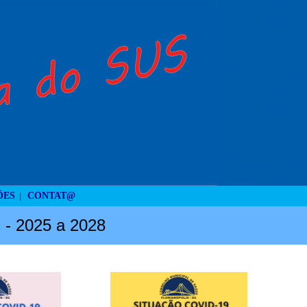
ÕES
CONTAT@
|
s - 2025 a 2028