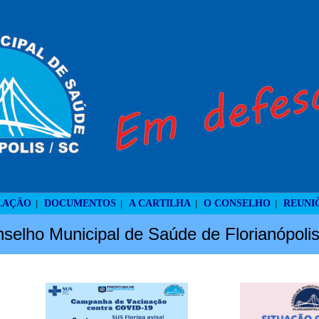
LAÇÃO
DOCUMENTOS
A CARTILHA
O CONSELHO
REUNI
|
|
|
|
selho Municipal de Saúde de Florianópoli