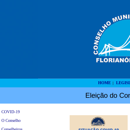
HOME
LEGIS
|
Eleição do Con
COVID-19
O Conselho
Conselheiros