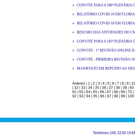
»
CONVITE PARA A 186ª PLENÁRIA 
»
RELATÓRIO COVID-19 EM FLORIANÓ
»
RELATÓRIO COVID-19 EM FLORIANÓ
»
RESUMO DAS ATIVIDADES DO CMS 
»
CONVITE PARA A 185ª PLENÁRIA ON
»
CONVITE - 1º REUNIÃO ONLINE DA C
»
CONVITE - PRIMEIRA REUNIÃO ONL
»
MANIFESTO EM REPÚDIO AO DES
Anterior
|
1
|
2
|
3
|
4
|
5
|
6
|
7
|
8
|
9
|
1
|
32
|
33
|
34
|
35
|
36
|
37
|
38
|
39
|
40
62
|
63
|
64
|
65
|
66
|
67
|
68
|
69
|
70
|
92
|
93
|
94
|
95
|
96
|
97
|
98
|
99
|
100
Telefones (48) 3239-154