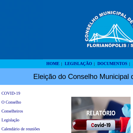
HOME
LEGISLAÇÃO
DOCUMENTOS
|
|
|
Eleição do Conselho Municipal 
COVID-19
O Conselho
Conselheiros
Legislação
Calendário de reuniões