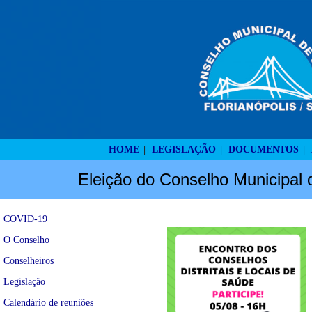
HOME
LEGISLAÇÃO
DOCUMENTOS
|
|
|
Eleição do Conselho Municipal 
COVID-19
O Conselho
Conselheiros
Legislação
Calendário de reuniões