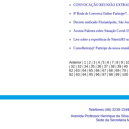
»
CONVOCAÇÃO REUNIÃO EXTRAOR
»
8ª Roda de Conversa Online Participe!!..
»
Decreto unificado Florianópolis, São Jos
»
Assista Palestra sobre Situação Covid-19
»
Live sobre a experiência de Niterói/RJ n
»
Conselheiro(a)! Participe da nossa reun
Anterior
|
1
|
2
|
3
|
4
|
5
|
6
|
7
|
8
|
9
|
1
|
32
|
33
|
34
|
35
|
36
|
37
|
38
|
39
|
40
62
|
63
|
64
|
65
|
66
|
67
|
68
|
69
|
70
|
92
|
93
|
94
|
95
|
96
|
97
|
98
|
99
|
100
Telefones (48) 3239-154
Avenida Professor Henrique da Silva 
Sede da Secretaria 